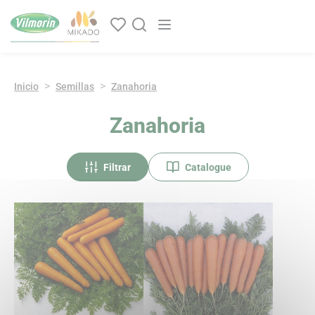
Panel de gestión de cookies
Navegación principal
Inicio
Semillas
Zanahoria
Zanahoria
Filtrar
Catalogue