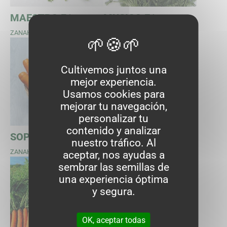
MAESTRO F1
MUSICO F1
ZANAHORIA TIPO NANTES
ZANAHORIA TIPO NANTES
A)
ANA)
Cultivemos juntos una
mejor experiencia.
Usamos cookies para
mejorar tu navegación,
personalizar tu
contenido y analizar
SOPRANO F1
SPEEDO F1
nuestro tráfico. Al
ZANAHORIA TIPO NANTES
ZANAHORIA NANTESA PRECOZ
aceptar, nos ayudas a
sembrar las semillas de
una experiencia óptima
y segura.
OK, aceptar todas