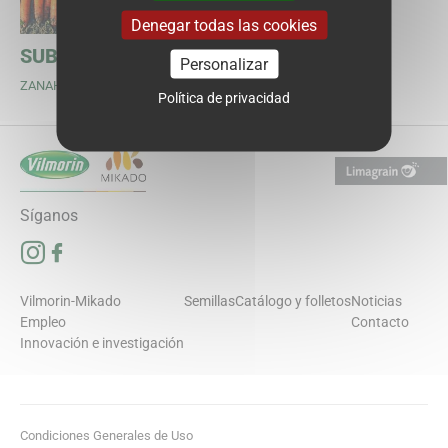
Denegar todas las cookies
SUBITO F1
Personalizar
ZANAHORIA TIPO NANTES
Política de privacidad
Síganos
Síguenos en Instagram (se abre en una nueva ventana)
Síguenos en Facebook (se abre en una nueva ventana)
Vilmorin-Mikado
Semillas
Catálogo y folletos
Noticias
Empleo
Contacto
Innovación e investigación
Condiciones Generales de Uso