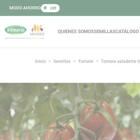
Panel de gestión de cookies
MODO AHORRO
Off
Navegación princi
QUIENES SOMOS
SEMILLAS
CATÁLOGO 
Inicio
Semillas
Tomate
Tomate saladette t