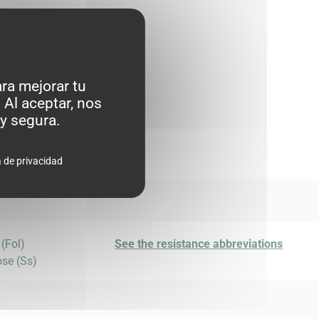
ra mejorar tu
 Al aceptar, nos
y segura.
a de privacidad
 (Fol)
See the resistance abbreviations
ose (Ss)