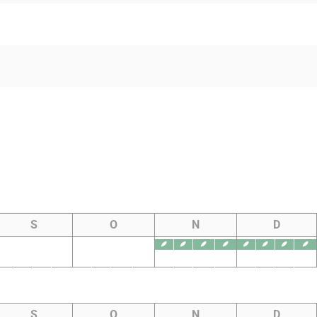
S
O
N
D
S
O
N
D