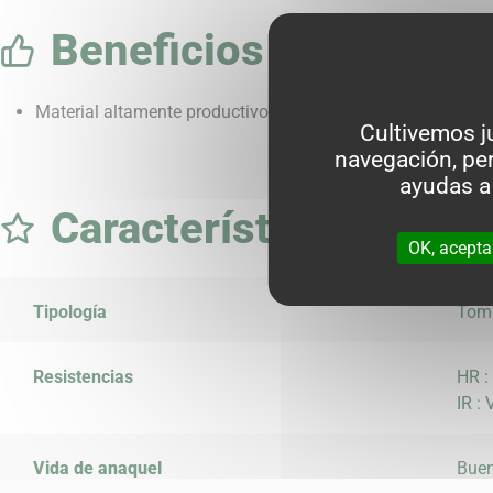
Beneficios
Material altamente productivo para ciclos cortos, buena m
Cultivemos j
navegación, per
ayudas a
Características
OK, acepta
Tipología
Toma
Resistencias
HR :
IR :
Vida de anaquel
Bue