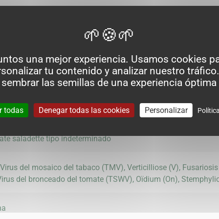
aduración y forma de frutos
untos una mejor experiencia. Usamos cookies pa
sonalizar tu contenido y analizar nuestro tráfico.
 sembrar las semillas de una experiencia óptima 
r todas
Denegar todas las cookies
Personalizar
Polític
te saladette tipo indeterminado
 Virus del mosaico del tabaco (TMV), Verticilliose (V), Fusariosis
 Virus del bronceado del tomate (TSWV), Oïdium (On), Stemphyli
na