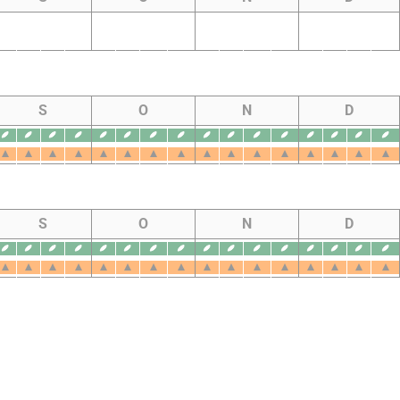
S
O
N
D
S
O
N
D